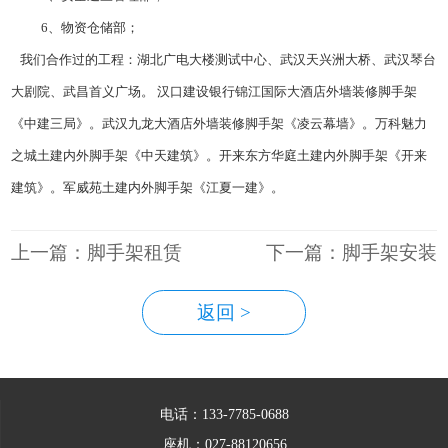
6、物资仓储部；
我们合作过的工程：湖北广电大楼测试中心、武汉天兴洲大桥、武汉琴台
大剧院、武昌首义广场。 汉口建设银行锦江国际大酒店外墙装修脚手架
《中建三局》。武汉九龙大酒店外墙装修脚手架《凌云幕墙》。万科魅力
之城土建内外脚手架《中天建筑》。开来东方华庭土建内外脚手架《开来
建筑》。军威苑土建内外脚手架《江夏一建》。
上一篇：脚手架租赁
下一篇：脚手架安装
返回 >
电话：133-7785-0688
座机：027-88120656