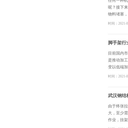
任何一种机
呢？接下来
物料堵塞，
整电动脚手
时间：2021-0
司他的斗式
以，我们必
的。
脚手架行
目前国内市
是推动加工
变以低端加
创立品牌、
时间：2021-0
向东中西部
武汉钢结
由于终张拉
大，至少需
作业，挂架
平台的安装