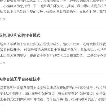
械设备在使用时间过长之后，其性能都会下降，脚手架的提升机也不例外
，小编就来为您介绍一下！ 也许我们不知道，其实，我们用斗式提升机
这实际上是电动脚手架的提升，物质的量是有影响的。在这个时候，我们
架的牵引机制，以确保改善的情况时，有没有混杂。 我们还要定期开展
7-21
提升机结构是有缺陷的，这样才不会使材料完全进料斗进入。如果量太小
须选择合适电动脚手架的结构，以确保充分的材料给料斗可以操作。当我
业的现状和它的转变模式
场为了帮助架子管企业实现在逆境中成长、危机中壮大，还将积极主推贸
贸易转型升级。 转型升级的内涵应是丰富和多元化的，具体来说，包括
工组装为主的现状，提高架子钢管产品技术含量和附加值。 二是架子钢
生产制造、营销服务产业链上下游延伸。 三是经营主体由单一向多元转
7-21
协调发展转变。 五是增量由区外为主向区内为主转变，引导增量入区发
构综合施工平台搭建技术
需要等到张弦梁及屋面支撑安装完毕后在距地面约18米高空进行，张拉
要4人才能进行，因此在每个张拉节点（每榀桁架有2个张拉节点）处搭设
主要的受拉构件采用10号槽钢，每个挂架共4根，槽钢与横向的架子管用
采用先在地面搭设完毕，然后利用卷扬机和张弦梁上弦H型钢上固定的定