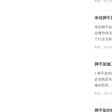
时间：2021-0
施工的顺利
单排脚手
单排脚手架
在哪些情况
个行业当前
砌筑砂浆强
时间：2021-0
脚手架施
1.脚手架
必须熟悉有
够的照明，
架，实行责
时间：2021-0
手架搭设和
进行挖掘作
部设醒目的
脚手架的