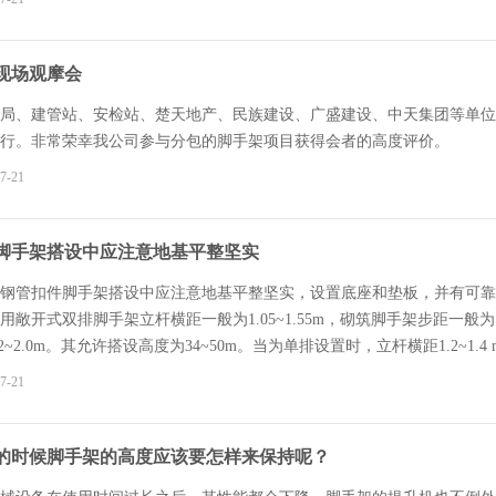
撑架的连接应该牢固，不可以出现松脱。要检查绑绳是否有磨损或断开的
具，可能会造成网体的损坏。安全网需要存放时要妥善有序的放置在仓库
上是几点安全网使用的注意事项，只有正确使用和保养才能使它发挥应有
现场观摩会
维修，保证施工安全。
局、建管站、安检站、楚天地产、民族建设、广盛建设、中天集团等单位
行。非常荣幸我公司参与分包的脚手架项目获得会者的高度评价。
7-21
脚手架搭设中应注意地基平整坚实
钢管扣件脚手架搭设中应注意地基平整坚实，设置底座和垫板，并有可靠
用敞开式双排脚手架立杆横距一般为1.05~1.55m，砌筑脚手架步距一般为1.
2~2.0m。其允许搭设高度为34~50m。当为单排设置时，立杆横距1.2~1.
的内侧，其长度不宜小于3跨，纵向水平杆可采用对接扣件，也可采用搭
7-21
接长度不应小于1 m，并应等间距设置3个旋转扣件固定。
的时候脚手架的高度应该要怎样来保持呢？