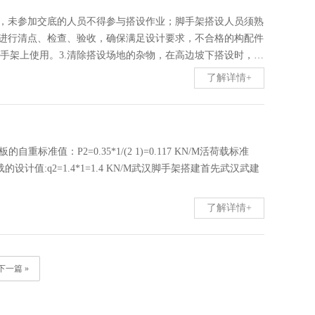
底，未参加交底的人员不得参与搭设作业；脚手架搭设人员须熟
量进行清点、检查、验收，确保满足设计要求，不合格的构配件
手架上使用。3.清除搭设场地的杂物，在高边坡下搭设时，应
的搭设高度、搭设场地地基情况，对脚手架基础进行处理，确认
了解详情+
行确认，凡有不适合从事高处作业的人员不得从事脚手架的搭设
现场交底的要求进行，严禁偷工减料，严格遵守搭设工艺，不得
班指导，并有安全员跟班检查监督。3.脚手架搭设过程中严禁
况在交通道口...
标准值：P2=0.35*1/(2 1)=0.117 KN/M活荷载标准
KN/M活荷载的设计值:q2=1.4*1=1.4 KN/M武汉脚手架搭建首先武汉武建
了解详情+
下一篇 »