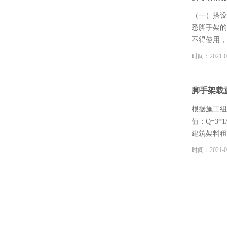
有专人监护
（一）搭设
悉脚手架的
不得使用，
先检查边坡
时间：2021-0
合格后按设
和现场施工
将变形或校
脚手架载
上下交叉作
根据施工组织
值：Q=3*1
建筑架料租
时间：2021-0