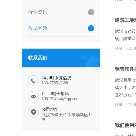
安全网与支
行业资讯
到尖锐的工
过高。 以
建筑工地
进行更换和
常见问题
武汉市建设
项目隆重举
时间：2021-0
联系我们
钢管扣件
24小时服务热线
武汉脚手架
133-7785-0688
载大小，常
Email电子邮箱
立杆纵距1.
1051794944@qq.com
设置在立杆
时间：2021-0
公司地址
接连接，搭
武汉市烽火竹木市场新区12
号
我们使用