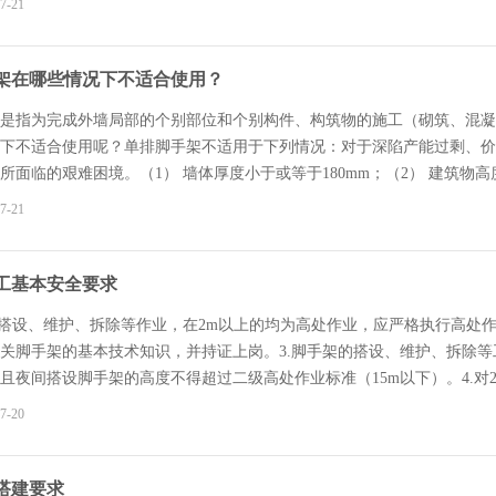
7-21
进行。
架在哪些情况下不适合使用？
是指为完成外墙局部的个别部位和个别构件、构筑物的施工（砌筑、混凝
下不适合使用呢？单排脚手架不适用于下列情况：对于深陷产能过剩、价
所面临的艰难困境。（1） 墙体厚度小于或等于180mm；（2） 建筑物高
度等级小于或等于M1.0的砖墙
7-21
工基本安全要求
的搭设、维护、拆除等作业，在2m以上的均为高处作业，应严格执行高处
关脚手架的基本技术知识，并持证上岗。3.脚手架的搭设、维护、拆除
且夜间搭设脚手架的高度不得超过二级高处作业标准（15m以下）。4.对
任人负责制，每榀脚手架设专门责任人，负责日常检查、维护，防止人为破
7-20
拆除工作。6.脚手架搭设、拆除时，地面应设围栏和警戒标志，并派专人
业。8.凡在脚手架上作业的人员必须戴好安全帽、系好安全带、穿防滑鞋
安全标志、信号旗（灯），以防过往车辆及吊机运行中碰撞脚手架。10.
搭建要求